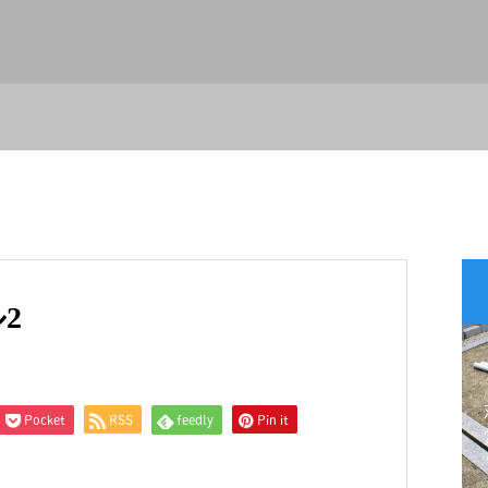
2
Pocket
RSS
feedly
Pin it